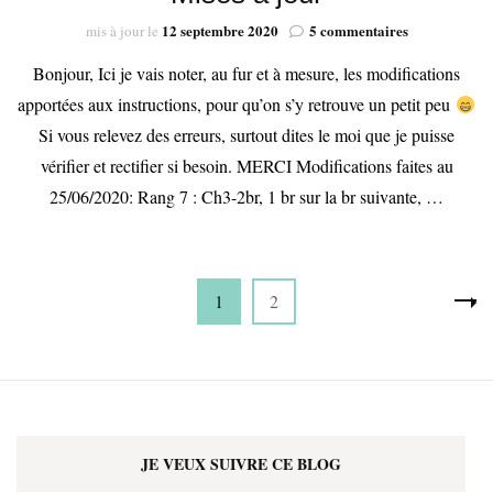
sur
12 septembre 2020
5 commentaires
mis à jour le
Mises
Bonjour, Ici je vais noter, au fur et à mesure, les modifications
à
jour
apportées aux instructions, pour qu’on s’y retrouve un petit peu
Si vous relevez des erreurs, surtout dites le moi que je puisse
vérifier et rectifier si besoin. MERCI Modifications faites au
25/06/2020: Rang 7 : Ch3-2br, 1 br sur la br suivante, …
Pagination
Page
Page
1
2
des
publications
JE VEUX SUIVRE CE BLOG