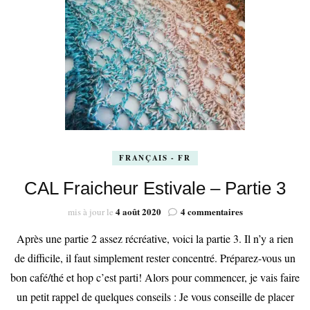
FRANÇAIS - FR
CAL Fraicheur Estivale – Partie 3
sur
4 août 2020
4 commentaires
mis à jour le
CAL
Après une partie 2 assez récréative, voici la partie 3. Il n’y a rien
Fraicheur
Estivale
de difficile, il faut simplement rester concentré. Préparez-vous un
–
bon café/thé et hop c’est parti! Alors pour commencer, je vais faire
Partie
3
un petit rappel de quelques conseils : Je vous conseille de placer