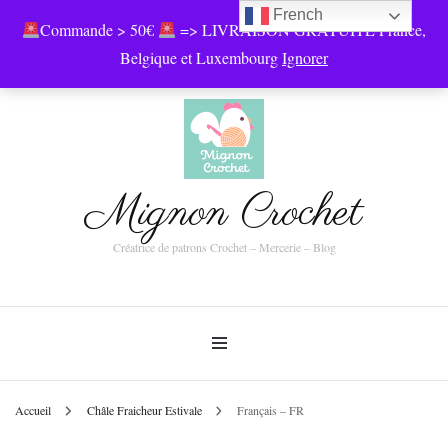
French
Commande > 50€
=> LIVRAISON GRATUITE France,
0
Belgique et Luxembourg
Ignorer
Mignon Crochet
Créatrice de patrons Crochet – Mercerie – Blog
Accueil
Châle Fraicheur Estivale
Français – FR