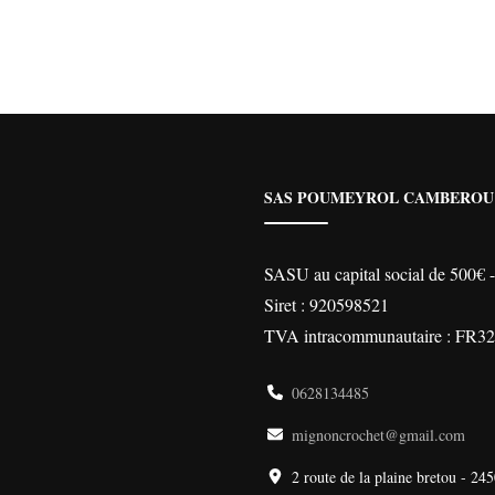
ctuel
était :
est :
st :
2,95€.
2,36€.
,50€.
SAS POUMEYROL CAMBEROU
SASU au capital social de 500€
Siret : 920598521
TVA intracommunautaire : FR3
0628134485
mignoncrochet@gmail.com
2 route de la plaine bretou - 