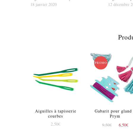
18 janvier 2020
12 décembre 
Produ
PROMO !
Aiguilles à tapisserie
Gabarit pour gland
courbes
Prym
Le
2,50
€
9,50
€
6,50
€
prix
p