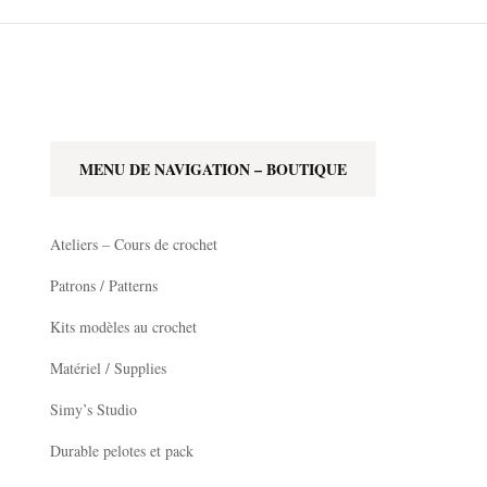
RANÇAIS – FR
NGLISH – US
MENU DE NAVIGATION – BOUTIQUE
S
Ateliers – Cours de crochet
Patrons / Patterns
FRANÇAIS – FR
Kits modèles au crochet
ENGLISH – US
Matériel / Supplies
Simy’s Studio
Durable pelotes et pack