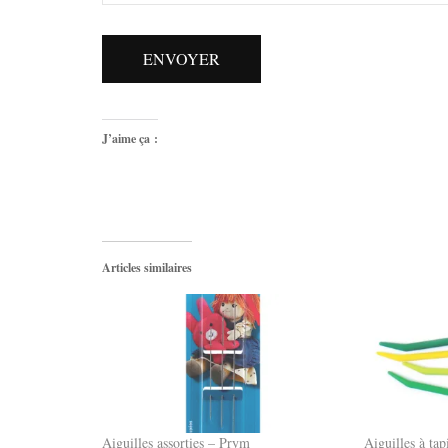
ENVOYER
J’aime ça :
Articles similaires
Aiguilles assorties – Prym
Aiguilles à tap