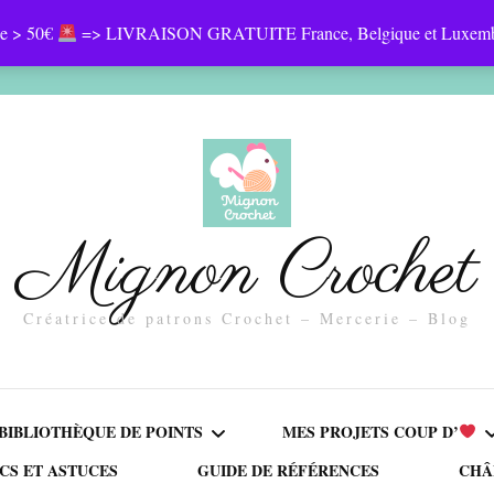
esses
Détails du compte
Mot de passe perdu
Newsletter
e > 50€
=> LIVRAISON GRATUITE France, Belgique et Luxem
Mignon Crochet
Créatrice de patrons Crochet – Mercerie – Blog
BIBLIOTHÈQUE DE POINTS
MES PROJETS COUP D’
CS ET ASTUCES
GUIDE DE RÉFÉRENCES
CHÂ