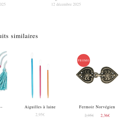
2025
12 décembre 2025
its similaires
PROMO !
 –
Aiguilles à laine
Fermoir Norvégien
Le
Le
2,95
€
2,95
€
2,36
€
Le
prix
prix
rix
initial
actuel