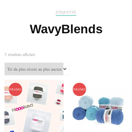
ÉTIQUETTE
WavyBlends
Trié
3 résultats affichés
du
plus
récent
au
plus
PROMO !
PROMO !
ancien