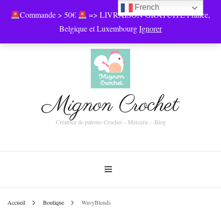
French
Commande > 50€
=> LIVRAISON GRATUITE France,
0
Belgique et Luxembourg
Ignorer
Mignon Crochet
Créatrice de patrons Crochet – Mercerie – Blog
Accueil
Boutique
WavyBlends