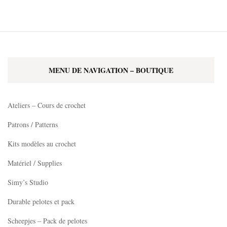
produit
6,80€
du
du
à
a
produit
produit
7,99€
plusieurs
variations.
Les
MENU DE NAVIGATION – BOUTIQUE
options
peuvent
être
Ateliers – Cours de crochet
choisies
Patrons / Patterns
sur
Kits modèles au crochet
la
page
Matériel / Supplies
du
Simy’s Studio
produit
Durable pelotes et pack
Scheepjes – Pack de pelotes