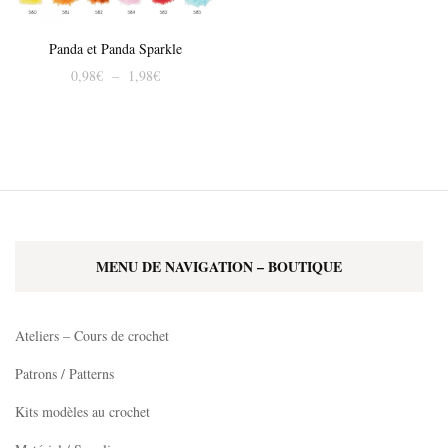
Panda et Panda Sparkle
Plage
0,98
€
–
1,98
€
de
Ce
prix :
produit
0,98€
à
a
1,98€
plusieurs
variations.
Les
MENU DE NAVIGATION – BOUTIQUE
options
peuvent
être
Ateliers – Cours de crochet
choisies
Patrons / Patterns
sur
Kits modèles au crochet
la
page