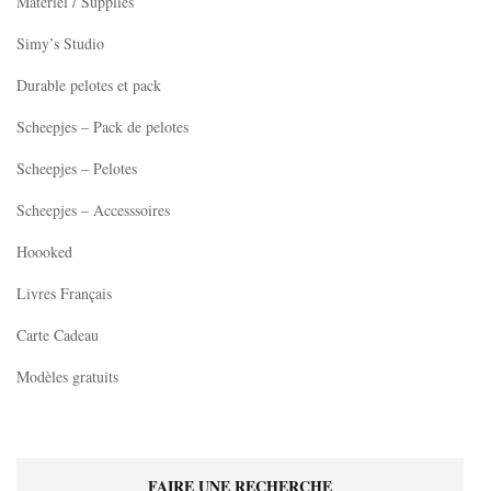
Matériel / Supplies
du
Simy’s Studio
produit
Durable pelotes et pack
Scheepjes – Pack de pelotes
Scheepjes – Pelotes
Scheepjes – Accesssoires
Hoooked
Livres Français
Carte Cadeau
Modèles gratuits
FAIRE UNE RECHERCHE