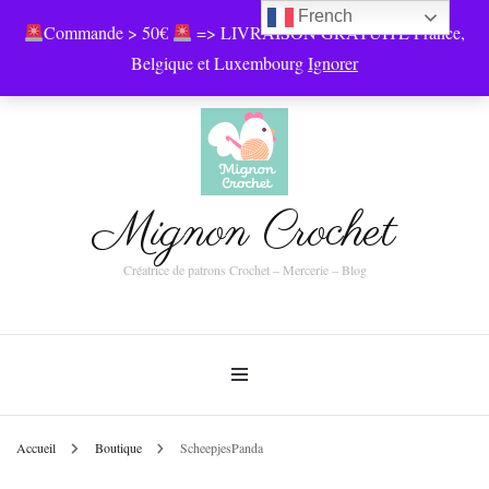
French
Commande > 50€
=> LIVRAISON GRATUITE France,
0
Belgique et Luxembourg
Ignorer
Mignon Crochet
Créatrice de patrons Crochet – Mercerie – Blog
Accueil
Boutique
ScheepjesPanda