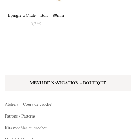
Épingle à Châle – Bois – 80mm
5,25
€
Ce
produit
a
plusieurs
variations.
Les
MENU DE NAVIGATION – BOUTIQUE
options
peuvent
être
Ateliers – Cours de crochet
choisies
Patrons / Patterns
sur
Kits modèles au crochet
la
page