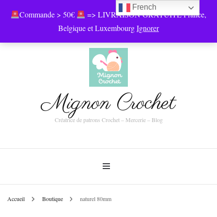
French
Commande > 50€
=> LIVRAISON GRATUITE France,
0
Belgique et Luxembourg
Ignorer
Mignon Crochet
Créatrice de patrons Crochet – Mercerie – Blog
Accueil
Boutique
naturel 80mm