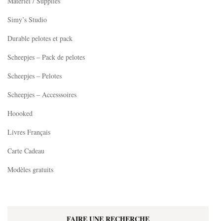
Matériel / Supplies
du
Simy’s Studio
produit
Durable pelotes et pack
Scheepjes – Pack de pelotes
Scheepjes – Pelotes
Scheepjes – Accesssoires
Hoooked
Livres Français
Carte Cadeau
Modèles gratuits
FAIRE UNE RECHERCHE